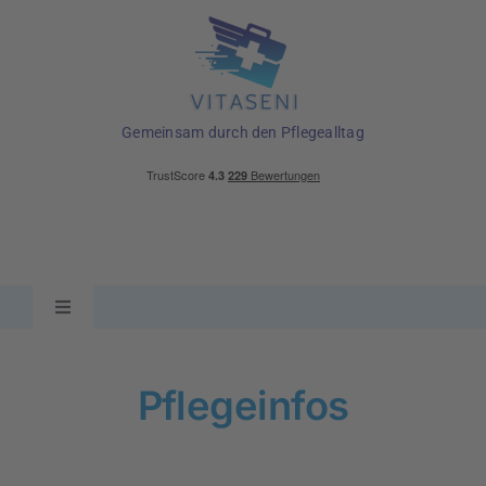
Skip
to
content
Gemeinsam durch den Pflegealltag
Toggle
Navigation
Ratgeber
Pflegeinfos
Pflegehilfsmittel