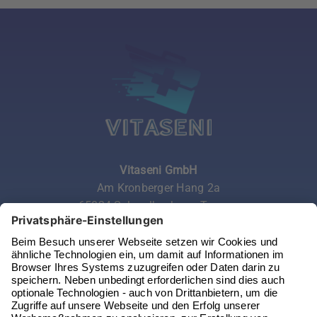
Vitaseni GmbH
Am Kronberger Hang 2a
65824 Schwalbach am Taunus
Telefon:
06196 972 99 62
Email:
service@vitaseni.de