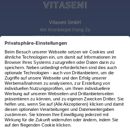
Vitaseni GmbH
Am Kronberger Hang 2a
65824 Schwalbach am Taunus
Telefon:
06196 972 99 62
Email:
service@vitaseni.de
Kontakt