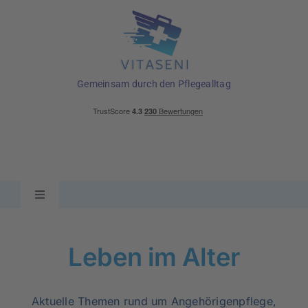
Skip
to
content
Gemeinsam durch den Pflegealltag
Toggle
Navigation
Ratgeber
Leben im Alter
Pflegehilfsmittel
Aktuelle Themen rund um Angehörigenpflege,