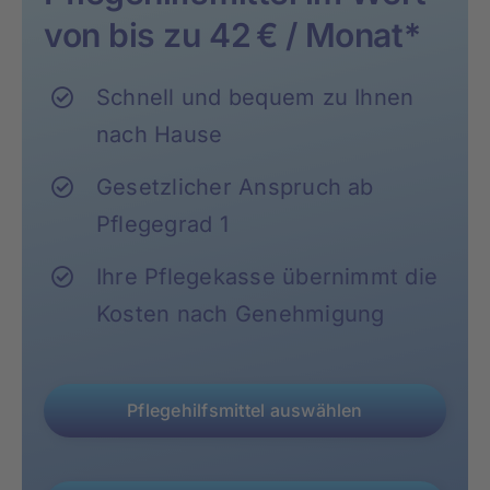
Rundum versorgt
von bis zu 42 € / Monat*
Pflegekurse
Schnell und bequem zu Ihnen
nach Hause
Über uns
Gesetzlicher Anspruch ab
Pflegegrad 1
Ihre Pflegekasse übernimmt die
Kosten nach Genehmigung
Pflegehilfsmittel auswählen