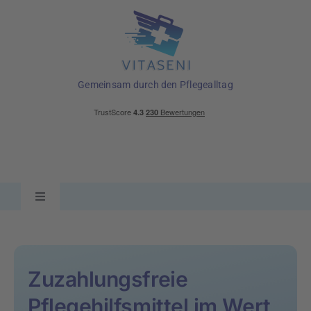
Skip
to
content
Gemeinsam durch den Pflegealltag
Toggle
Navigation
Ratgeber
Zuzahlungsfreie
Pflegehilfsmittel
Pflegehilfsmittel im Wert