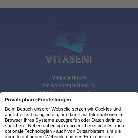
Vitaseni GmbH
Am Kronberger Hang 2a
65824 Schwalbach am Taunus
Telefon:
06196 972 99 62
Email:
service@vitaseni.de