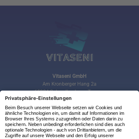
Vitaseni GmbH
Am Kronberger Hang 2a
65824 Schwalbach am Taunus
Telefon:
06196 972 99 62
Email:
service@vitaseni.de