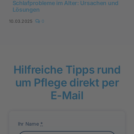
Schlafprobleme im Alter: Ursachen und
Lösungen
comments
10.03.2025
0
on
Schlafprobleme
im
Alter:
Ursachen
und
Lösungen
Hilfreiche Tipps rund
um Pflege direkt per
E-Mail
Ihr Name
*