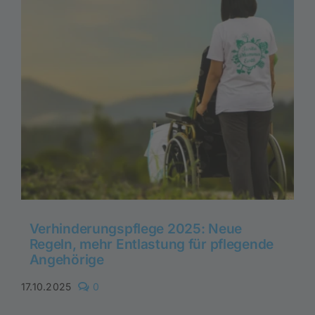
Verhinderungspflege 2025: Neue
Regeln, mehr Entlastung für pflegende
Angehörige
comments
17.10.2025
0
on
Verhinderungspflege