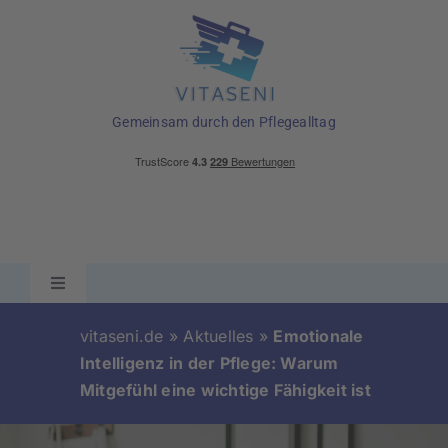
Skip
to
content
Gemeinsam durch den Pflegealltag
Toggle
Navigation
Ratgeber
vitaseni.de
»
Aktuelles
»
Emotionale
Intelligenz in der Pflege: Warum
Mitgefühl eine wichtige Fähigkeit ist
Pflegehilfsmittel