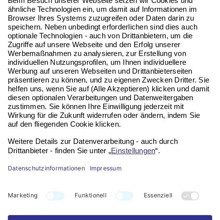
Telefon:
06196 972 99 62
Email:
service@vitaseni.de
Kontakt
Impressum
Datenschutz
Widerruf
FAQ