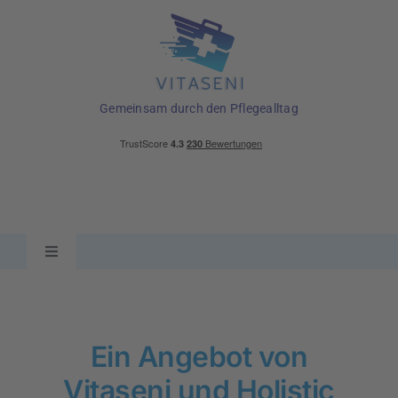
Skip
to
content
Gemeinsam durch den Pflegealltag
Toggle
Navigation
Ratgeber
Ein Angebot von
Pflegehilfsmittel
Vitaseni und Holistic