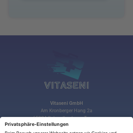
Vitaseni GmbH
Am Kronberger Hang 2a
65824 Schwalbach am Taunus