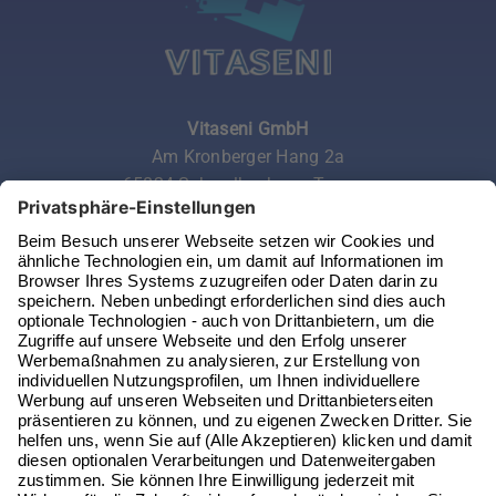
Vitaseni GmbH
Am Kronberger Hang 2a
65824 Schwalbach am Taunus
Telefon:
06196 972 99 62
Email:
service@vitaseni.de