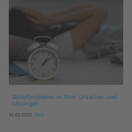
in
der
Pflege
helfen
kann
Schlafprobleme im Alter: Ursachen und
Lösungen
comments
10.03.2025
0
on
Schlafprobleme
im