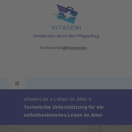
Skip
to
content
Gemeinsam durch den Pflegealltag
Toggle
Navigation
Ratgeber
vitaseni.de
»
Leben im Alter
»
Technische Unterstützung für ein
selbstbestimmtes Leben im Alter
Pflegehilfsmittel