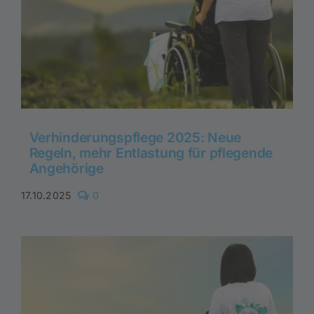
Verhinderungspflege 2025: Neue
Regeln, mehr Entlastung für pflegende
Angehörige
comments
17.10.2025
0
on
Verhinderungspflege
2025:
Neue
Regeln,
mehr
Entlastung
für
pflegende
Angehörige