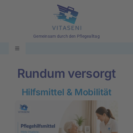
Skip
to
content
Gemeinsam durch den Pflegealltag
Toggle
Navigation
Ratgeber
Rundum versorgt
Pflegehilfsmittel
Hilfsmittel & Mobilität
Rundum versorgt
Pflegekurse