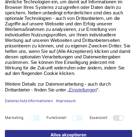
65760 Eschborn
Telefon:
06196 972 99 62
Email:
service@vitaseni.de
Kontakt
Impressum
Datenschutz