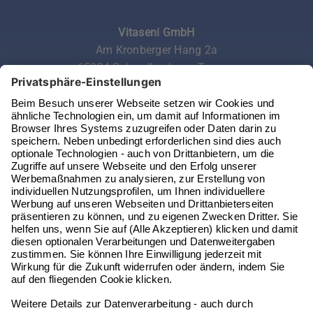
Vitaseni GmbH
Am Kronberger Hang 2a
65824 Schwalbach am Taunus
Telefon:
06196 972 99 62
Email:
service@vitaseni.de
Kontakt