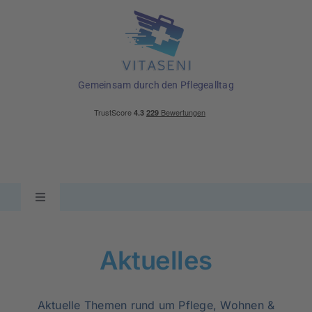
Skip
to
content
Gemeinsam durch den Pflegealltag
Toggle
Navigation
Ratgeber
Aktuelles
Pflegehilfsmittel
Aktuelle Themen rund um Pflege, Wohnen &