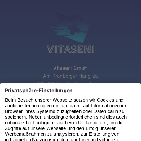
Vitaseni GmbH
Am Kronberger Hang 2a
65824 Schwalbach am Taunus
Telefon:
06196 972 99 62
Email:
service@vitaseni.de