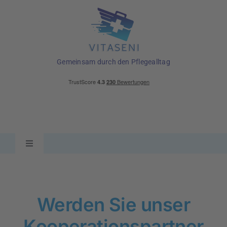
Skip
to
content
Gemeinsam durch den Pflegealltag
Toggle
Navigation
Ratgeber
Werden Sie unser
Pflegehilfsmittel
Kooperationspartner