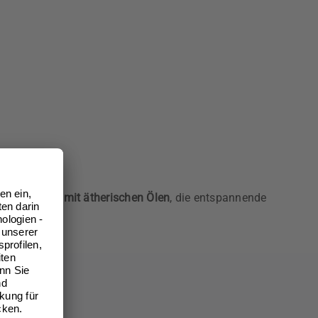
d sind
Bäder mit ätherischen Ölen
, die entspannende