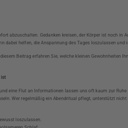
ofort abzuschalten. Gedanken kreisen, der Körper ist noch in A
n dabei helfen, die Anspannung des Tages loszulassen und in 
 diesem Beitrag erfahren Sie, welche kleinen Gewohnheiten Ih
ist
en und eine Flut an Informationen lassen uns oft kaum zur Ruh
Wer regelmäßig ein Abendritual pflegt, unterstützt nicht n
bewusst loszulassen.
olsameren Schlaf.