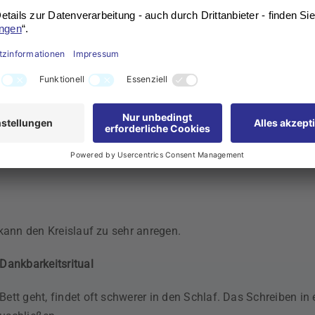
che und anschließendem Eincremen mit duftender Körperlotio
eist herunterfahren
egen sich zu wenig – das kann Verspannungen fördern und da
kann den Kreislauf zu sehr anregen.
Dankbarkeitsritual
ett geht, findet oft schwerer in den Schlaf. Das Schreiben i