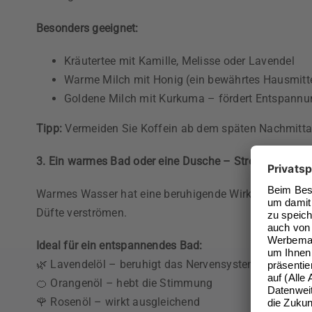
Besonders geeignet:
Kräutertee mit Kamille, Melisse oder Lavendel
Warme Milch mit Honig (ein bewährtes Hausmitte
Goldene Milch mit Kurkuma – fördert Entspann
Tipp:
Vermeiden Sie Koffein ab dem späten Nachmittag,
3. Ein warmes Bad oder eine Dusche – Stress einfac
Warmes Wasser hat eine beruhigende Wirkung auf den
Düfte verströmen.
Ideal für ein entspannendes Bad:
🌿 Lavendelöl – beruhigt das Nervensystem
🍊 Orangenöl – hebt die Stimmung
🌹 Rosenöl – wirkt ausgleichend