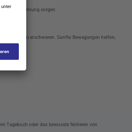
n für Entspannung sorgen.
s Einschlafen erschweren. Sanfte Bewegungen helfen,
n ein Tagebuch oder das bewusste Notieren von