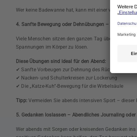
Wer keine Badewanne hat, kann mit einer warmen Dus
4. Sanfte Bewegung oder Dehnübungen – Körper und G
Viele Menschen sitzen den ganzen Tag über oder bew
Spannungen im Körper zu lösen.
Diese Übungen sind ideal für den Abend:
✔ Sanfte Vorbeugen zur Dehnung des Rückens
✔ Nacken- und Schulterkreisen zur Lockerung
✔ Die „Katze-Kuh“-Bewegung für die Wirbelsäule
Tipp:
Vermeiden Sie abends intensiven Sport – dieser 
5. Gedanken loslassen – Abendliches Journaling oder 
Wer abends mit Sorgen oder kreisenden Gedanken ins B