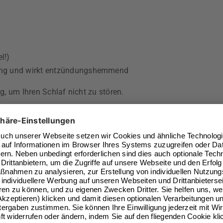
l!)
ung und wirkt entzündungshemmend
 um Ihren Schlaf nicht zu stören.
h abwaschen
 Körper und kann Verspannungen lösen. Besonders wohltuen