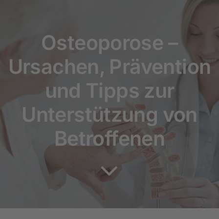
Rundum versorgt
Osteoporose –
Pflegekurse
Ursachen, Prävention
Über uns
und Tipps zur
Unterstützung von
Betroffenen