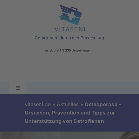
Skip
to
content
Gemeinsam durch den Pflegealltag
Toggle
Navigation
Ratgeber
vitaseni.de
»
Aktuelles
»
Osteoporose –
Ursachen, Prävention und Tipps zur
Unterstützung von Betroffenen
Pflegehilfsmittel