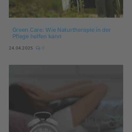
Green Care: Wie Naturtherapie in der
Pflege helfen kann
comments
24.04.2025
0
on
Green
Care:
Wie
Naturtherapie
in
der
Pflege
helfen
kann