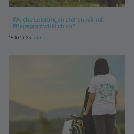
Welche Leistungen stehen mir mit
Pflegegrad wirklich zu?
comments
15.10.2025
0
on
Welche
Leistungen
stehen
mir
mit
Pflegegrad
wirklich
zu?