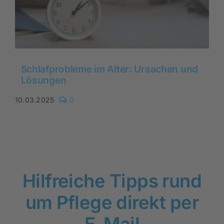
Schlafprobleme im Alter: Ursachen und
Lösungen
comments
10.03.2025
0
on
Schlafprobleme
im
Alter:
Ursachen
und
Lösungen
Hilfreiche Tipps rund
um Pflege direkt per
E-Mail