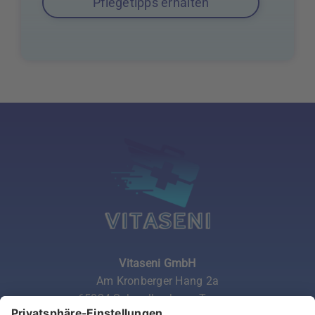
Pflegetipps erhalten
Vitaseni GmbH
Am Kronberger Hang 2a
65824 Schwalbach am Taunus