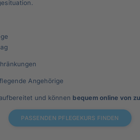
esituation.
ege
tag
chränkungen
pflegende Angehörige
h aufbereitet und können
bequem online von z
PASSENDEN PFLEGEKURS FINDEN