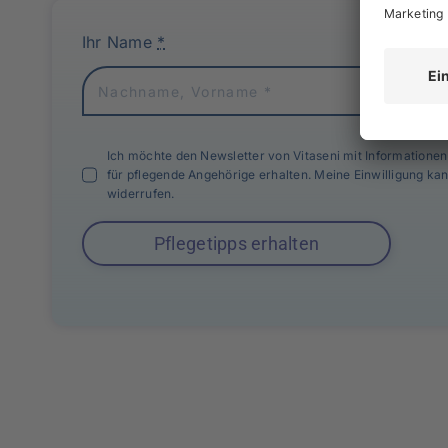
Ihr Name
*
Ich möchte den Newsletter von Vitaseni mit Informationen
für pflegende Angehörige erhalten. Meine Einwilligung ka
widerrufen.
Pflegetipps erhalten