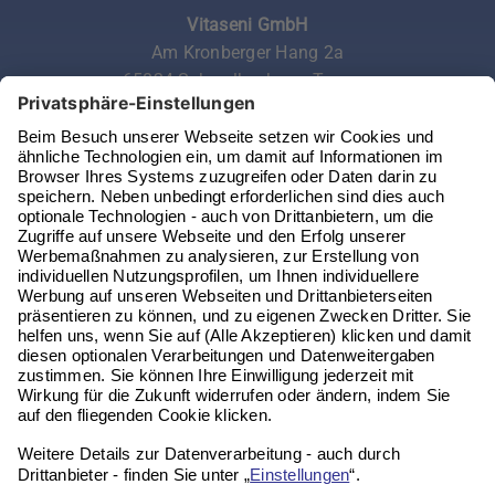
Vitaseni GmbH
Am Kronberger Hang 2a
65824 Schwalbach am Taunus
Telefon:
06196 972 99 62
Email:
service@vitaseni.de
Kontakt