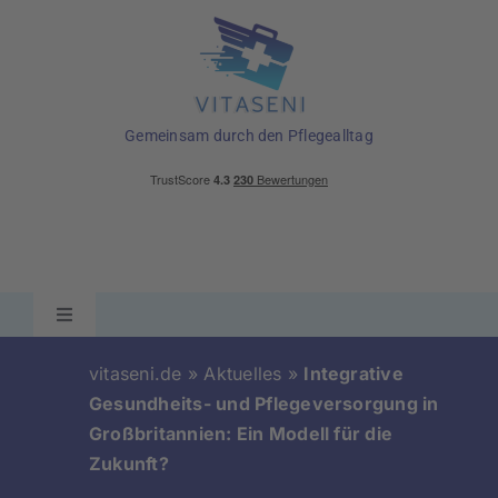
Skip
to
content
Gemeinsam durch den Pflegealltag
Toggle
Navigation
Ratgeber
vitaseni.de
»
Aktuelles
»
Integrative
Gesundheits- und Pflegeversorgung in
Großbritannien: Ein Modell für die
Pflegehilfsmittel
Zukunft?