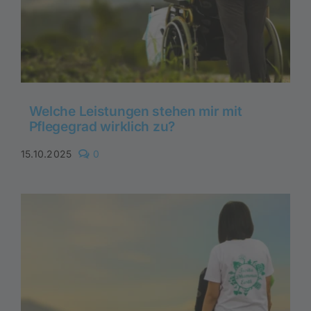
Welche Leistungen stehen mir mit
Pflegegrad wirklich zu?
comments
15.10.2025
0
on
Welche
Leistungen
stehen
mir
mit
Pflegegrad
wirklich
zu?