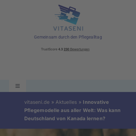
Skip
to
content
Gemeinsam durch den Pflegealltag
Toggle
Navigation
Ratgeber
vitaseni.de
»
Aktuelles
»
Innovative
Pflegemodelle aus aller Welt: Was kann
Deutschland von Kanada lernen?
Pflegehilfsmittel