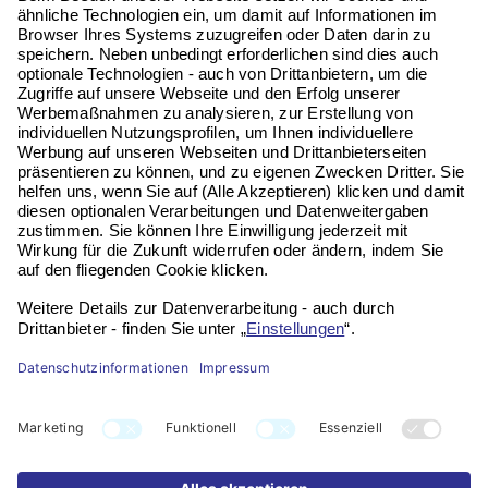
Telefon:
06196 972 99 62
Email:
service@vitaseni.de
Kontakt
Impressum
Datenschutz
Widerruf
FAQ