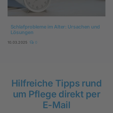
Schlafprobleme im Alter: Ursachen und
Lösungen
comments
10.03.2025
0
on
Schlafprobleme
im
Alter:
Ursachen
und
Lösungen
Hilfreiche Tipps rund
um Pflege direkt per
E-Mail