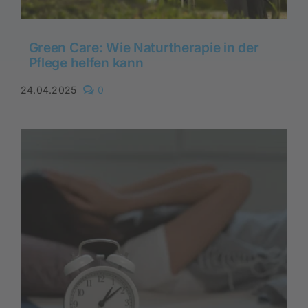
Green Care: Wie Naturtherapie in der
Pflege helfen kann
comments
24.04.2025
0
on
Green
Care:
Wie
Naturtherapie
in
der
Pflege
helfen
kann