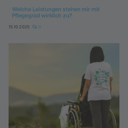
Welche Leistungen stehen mir mit
Pflegegrad wirklich zu?
comments
15.10.2025
0
on
Welche
Leistungen
stehen
mir
mit
Pflegegrad
wirklich
zu?