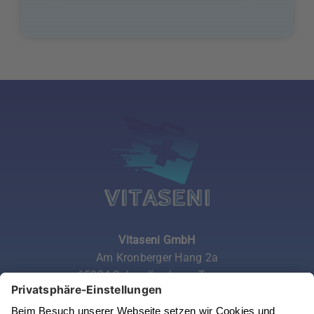
Vitaseni GmbH
Am Kronberger Hang 2a
65824 Schwalbach am Taunus