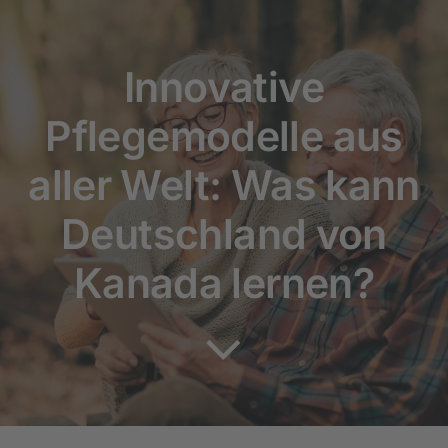
Rundum versorgt
Innovative
Pflegekurse
Pflegemodelle aus
Über uns
aller Welt: Was kann
Deutschland von
Kanada lernen?