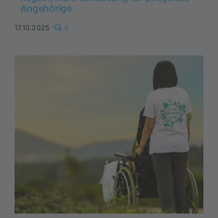
Angehörige
comments
17.10.2025
0
on
Verhinderungspflege
2025:
Neue
Regeln,
mehr
Entlastung
für
pflegende
Angehörige