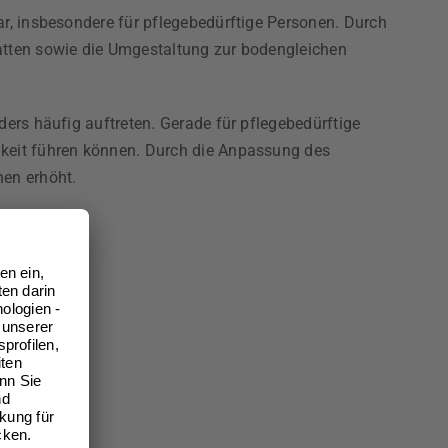
ar, insbesondere für pflegebedürftige Personen. Durch
Matten sowie die Umgestaltung zur bodengleichen
ers häufig auftreten. Gerade für pflegebedürftige
gkeit führen können. Durch die Anpassung des
nen erhöht.
sein.