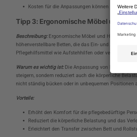
Kosten für die Anpassungen können hoch sein, 
Tipp 3: Ergonomische Möbel und Hilfs
Beschreibung:
Ergonomische Möbel und Hilfsmittel sind
höhenverstellbare Betten, die das Ein- und Aussteigen
Pflegehilfsmittel wie Aufstehhilfen oder verstellbare
Warum es wichtig ist:
Die Anpassung von Möbeln an die 
steigern, sondern reduziert auch die körperliche Belas
nicht ständig bücken oder in unbequemen Positionen a
Vorteile:
Erhöht den Komfort für die pflegebedürftige Pers
Reduziert die körperliche Belastung und das Verl
Erleichtert den Transfer zwischen Bett und Rollst