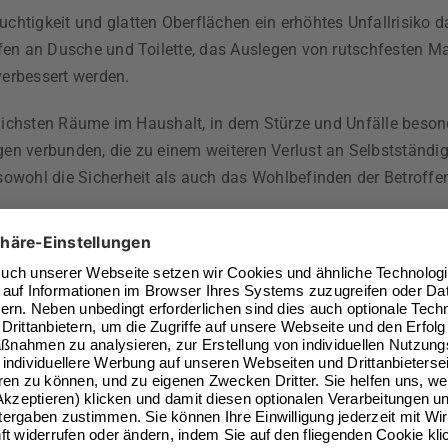
htigkeit und glatten Oberflächen ein erhöhtes Unfallrisiko d
ffen an Dusche und Toilette, das Auslegen von rutschfesten 
verbessert werden.
rlichsten Räume im Haushalt, in dem Stürze und Unfälle besond
en verbunden, die zu einem weiteren Verlust an Selbstständi
sowohl die Sicherheit als auch das Wohlbefinden der Betroffe
 der Nutzung des Badezimmers.
ch für Pflegekräfte.
häufig eine umfassende Renovierung.
von Haltegriffen und anderen Hilfsmitteln räumlich begrenzt 