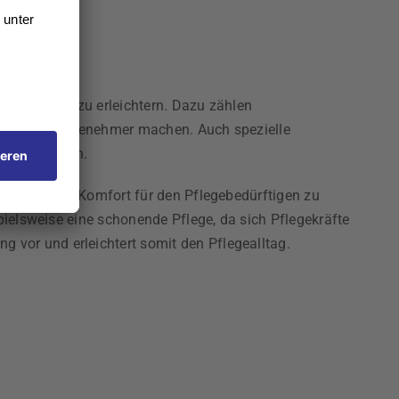
ngehörigen zu erleichtern. Dazu zählen
eres Sitzen angenehmer machen. Auch spezielle
mfort erhöhen.
orteil, den Komfort für den Pflegebedürftigen zu
pielsweise eine schonende Pflege, da sich Pflegekräfte
vor und erleichtert somit den Pflegealltag.