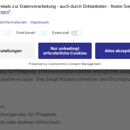
insbesondere wenn bauliche Veränderungen notwendig sind.
mittel
 essentiell, um den Alltag von Pflegebedürftigen und deren A
 erleichtern, sowie bequeme, unterstützende Stühle, die läng
 Tische können die Pflege maßgeblich unterstützen und den Ko
Bedürfnisse der pflegebedürftigen Person hat nicht nur den V
tung für Pflegende. Höhenverstellbare Betten ermöglichen beis
rbeiten müssen. Dies beugt Rückenschmerzen und Erschöpfung 
on.
etzungsrisiko für Pflegende.
uhl oder anderen Hilfsmitteln.