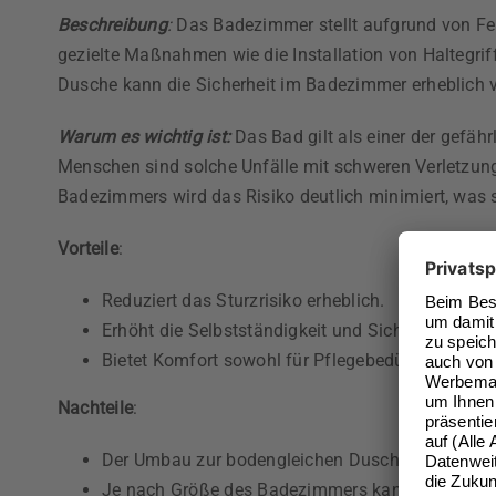
Beschreibung
:
Das Badezimmer stellt aufgrund von Feuc
gezielte Maßnahmen wie die Installation von Haltegri
Dusche kann die Sicherheit im Badezimmer erheblich 
Warum es wichtig ist:
Das Bad gilt als einer der gefäh
Menschen sind solche Unfälle mit schweren Verletzung
Badezimmers wird das Risiko deutlich minimiert, was 
Vorteile
:
Reduziert das Sturzrisiko erheblich.
Erhöht die Selbstständigkeit und Sicherheit bei
Bietet Komfort sowohl für Pflegebedürftige als au
Nachteile
:
Der Umbau zur bodengleichen Dusche erfordert 
Je nach Größe des Badezimmers kann der Einbau 