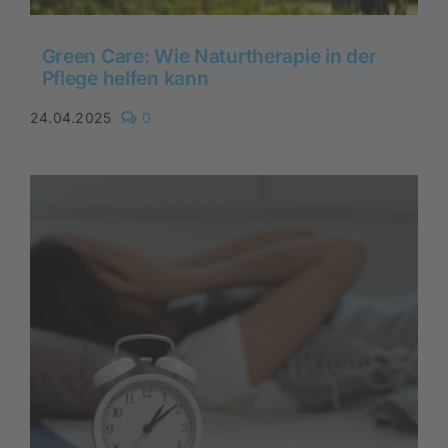
Green Care: Wie Naturtherapie in der
Pflege helfen kann
comments
24.04.2025
0
on
Green
Care:
Wie
Naturtherapie
in
der
Pflege
helfen
kann