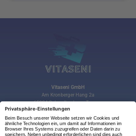
Vitaseni GmbH
Am Kronberger Hang 2a
65824 Schwalbach am Taunus
Telefon:
06196 972 99 62
Email:
service@vitaseni.de