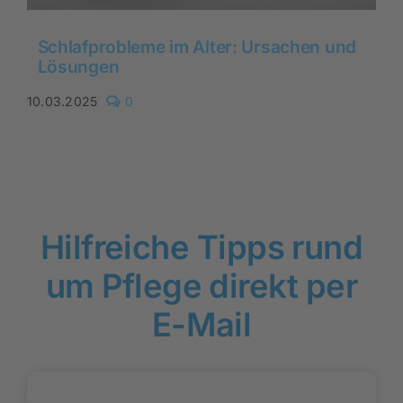
Schlafprobleme im Alter: Ursachen und
Lösungen
comments
10.03.2025
0
on
Schlafprobleme
im
Alter:
Ursachen
und
Lösungen
Hilfreiche Tipps rund
um Pflege direkt per
E-Mail