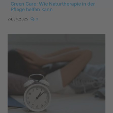
Green Care: Wie Naturtherapie in der
Pflege helfen kann
comments
24.04.2025
0
on
Green
Care:
Wie
Naturtherapie
in
der
Pflege
helfen
kann