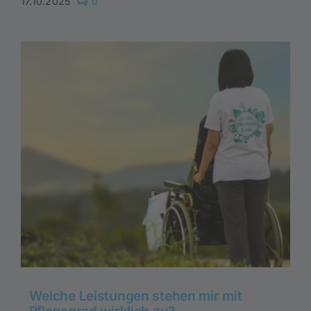
comments
17.10.2025
0
on
Verhinderungspflege
2025:
Neue
Regeln,
mehr
Entlastung
für
pflegende
Angehörige
Welche Leistungen stehen mir mit
Pflegegrad wirklich zu?