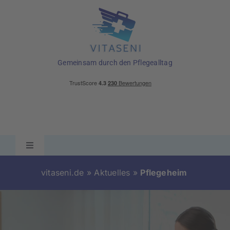
Skip
to
content
Gemeinsam durch den Pflegealltag
Toggle
Navigation
Ratgeber
vitaseni.de
»
Aktuelles
»
Pflegeheim
Pflegehilfsmittel