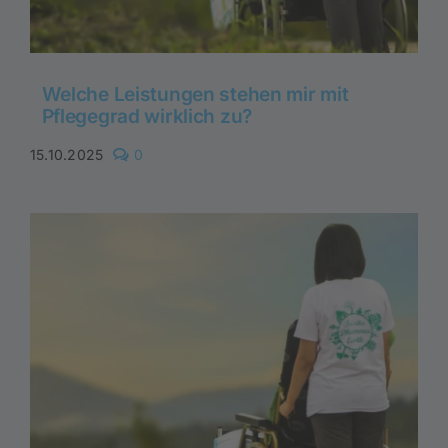
Welche Leistungen stehen mir mit
Pflegegrad wirklich zu?
comments
15.10.2025
0
on
Welche
Leistungen
stehen
mir
mit
Pflegegrad
wirklich
zu?