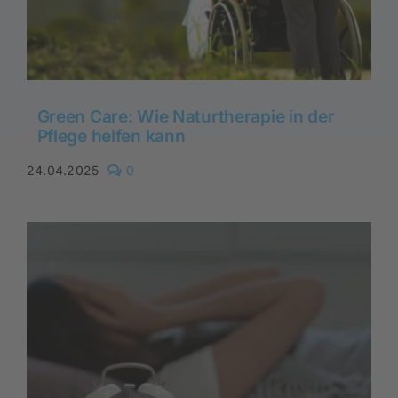
Green Care: Wie Naturtherapie in der
Pflege helfen kann
comments
24.04.2025
0
on
Green
Care:
Wie
Naturtherapie
in
der
Pflege
helfen
kann