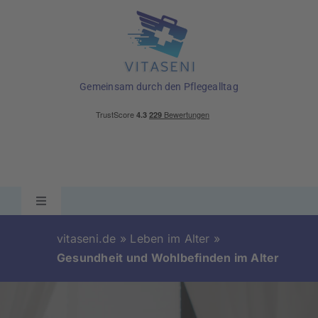
Skip
to
content
Gemeinsam durch den Pflegealltag
Toggle
Navigation
Ratgeber
vitaseni.de
»
Leben im Alter
»
Gesundheit und Wohlbefinden im Alter
Pflegehilfsmittel