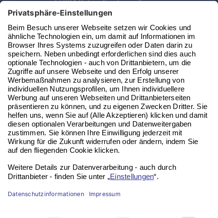
65824 Schwalbach am Taunus
Telefon:
06196 972 99 62
Email:
service@vitaseni.de
Kontakt
Impressum
Datenschutz