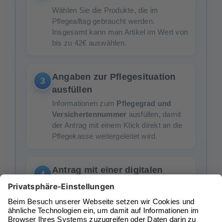
Wählen Sie die Produkte, die im
Pflegealltag gebraucht werden.
Insgesamt kann man Artikel im Wert von
bis zu 42€ auswählen.
Angaben zur Pflegesituation
3
ausfüllen
Informationen zum
Pflegegrad und
Versichertennummer
ausfüllen, damit
der Antrag mit einem Klick direkt an die
Pflegekasse weitergeleitet wird.
Antrag mit einer digitalen
4
Unterschrift direkt am
Smartphone abschließen
Nach Genehmigung die Pflegebox
monatlich nach Hause bekommen -